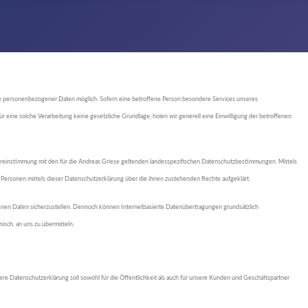
abe personenbezogener Daten möglich. Sofern eine betroffene Person besondere Services unseres
eine solche Verarbeitung keine gesetzliche Grundlage, holen wir generell eine Einwilligung der betroffenen
ereinstimmung mit den für die Andreas Griese geltenden landesspezifischen Datenschutzbestimmungen. Mittels
ersonen mittels dieser Datenschutzerklärung über die ihnen zustehenden Rechte aufgeklärt.
ogenen Daten sicherzustellen. Dennoch können Internetbasierte Datenübertragungen grundsätzlich
isch, an uns zu übermitteln.
 Datenschutzerklärung soll sowohl für die Öffentlichkeit als auch für unsere Kunden und Geschäftspartner