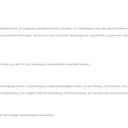
natürliche Person (im Folgenden „betroffene Person“) beziehen. Als identifizierbar wird eine natürliche Pe
esonderen Merkmalen, die Ausdruck der physischen, physiologischen, genetischen, psychischen, wirtschaftl
ene Daten von dem für die Verarbeitung Verantwortlichen verarbeitet werden.
e solche Vorgangsreihe im Zusammenhang mit personenbezogenen Daten wie das Erheben, das Erfassen, die 
 Bereitstellung, den Abgleich oder die Verknüpfung, die Einschränkung, das Löschen oder die Vernichtung
, ihre künftige Verarbeitung einzuschränken.