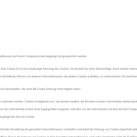
ernetbrowser auf einem Computersystem abgelegt und gespeichert werden.
. Eine Cookie-ID ist eine eindeutige Kennung des Cookies. Sie besteht aus einer Zeichenfolge, durch welche Int
er betroffenen Person von anderen Internetbrowsern, die andere Cookies enthalten, zu unterscheiden. Ein bestimm
ces bereitstellen, die ohne die Cookie-Setzung nicht möglich wären.
rs optimiert werden. Cookies ermöglichen uns, wie bereits erwähnt, die Benutzer unserer Internetseite wiederzue
esuch der Internetseite erneut seine Zugangsdaten eingeben, weil dies von der Internetseite und dem auf dem Com
 gelegt hat, über ein Cookie.
rechenden Einstellung des genutzten Internetbrowsers verhindern und damit der Setzung von Cookies dauerhaft wid