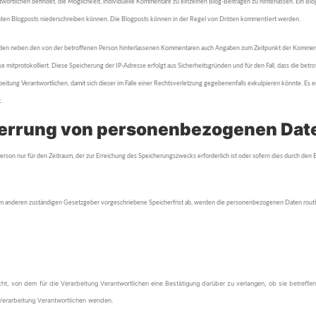
wortlichen befindet, die Möglichkeit, individuelle Kommentare zu einzelnen Blog-Beiträgen zu hinterlassen. Ein Blog i
ten Blogposts niederschreiben können. Die Blogposts können in der Regel von Dritten kommentiert werden.
, werden neben den von der betroffenen Person hinterlassenen Kommentaren auch Angaben zum Zeitpunkt der Komm
se mitprotokolliert. Diese Speicherung der IP-Adresse erfolgt aus Sicherheitsgründen und für den Fall, dass die be
beitung Verantwortlichen, damit sich dieser im Falle einer Rechtsverletzung gegebenenfalls exkulpieren könnte. E
.
perrung von personenbezogenen Dat
erson nur für den Zeitraum, der zur Erreichung des Speicherungszwecks erforderlich ist oder sofern dies durch d
nem anderen zuständigen Gesetzgeber vorgeschriebene Speicherfrist ab, werden die personenbezogenen Daten routi
t, von dem für die Verarbeitung Verantwortlichen eine Bestätigung darüber zu verlangen, ob sie betreff
 Verarbeitung Verantwortlichen wenden.