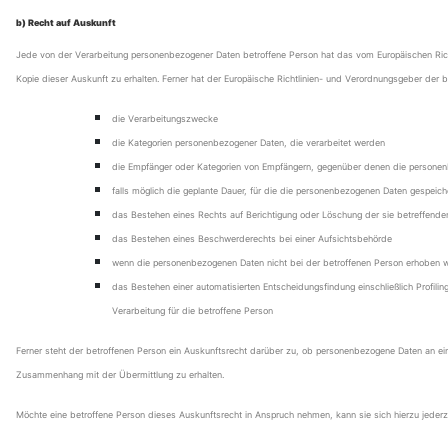
b) Recht auf Auskunft
Jede von der Verarbeitung personenbezogener Daten betroffene Person hat das vom Europäischen Richt
Kopie dieser Auskunft zu erhalten. Ferner hat der Europäische Richtlinien- und Verordnungsgeber der 
die Verarbeitungszwecke
die Kategorien personenbezogener Daten, die verarbeitet werden
die Empfänger oder Kategorien von Empfängern, gegenüber denen die personenbe
falls möglich die geplante Dauer, für die die personenbezogenen Daten gespeichert
das Bestehen eines Rechts auf Berichtigung oder Löschung der sie betreffend
das Bestehen eines Beschwerderechts bei einer Aufsichtsbehörde
wenn die personenbezogenen Daten nicht bei der betroffenen Person erhoben we
das Bestehen einer automatisierten Entscheidungsfindung einschließlich Profil
Verarbeitung für die betroffene Person
Ferner steht der betroffenen Person ein Auskunftsrecht darüber zu, ob personenbezogene Daten an ein D
Zusammenhang mit der Übermittlung zu erhalten.
Möchte eine betroffene Person dieses Auskunftsrecht in Anspruch nehmen, kann sie sich hierzu jederze