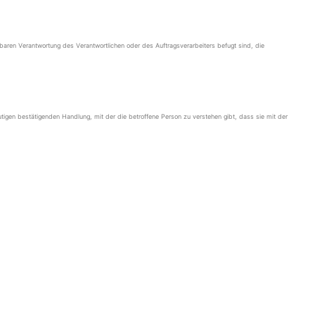
elbaren Verantwortung des Verantwortlichen oder des Auftragsverarbeiters befugt sind, die
eutigen bestätigenden Handlung, mit der die betroffene Person zu verstehen gibt, dass sie mit der