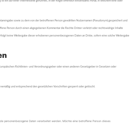
st ein auf einer Internetseite geführtes, in der Regel öffentlich einsehbares Portal, in welchem eine oder
entareingabe sowie zu dem von der betroffenen Person gewählten Nutzernamen (Pseudonym) gespeichert und
troffene Person durch einen abgegebenen Kommentar die Rechte Dritter verletzt oder rechtswidrige Inhalte
s erfolgt keine Weitergabe dieser erhobenen personenbezogenen Daten an Dritte, sofern eine solche Weitergabe
en
en Europäischen Richtlinien- und Verordnungsgeber oder einen anderen Gesetzgeber in Gesetzen oder
nemäßig und entsprechend den gesetzlichen Vorschriften gesperrt oder gelöscht.
ende personenbezogene Daten verarbeitet werden. Möchte eine betroffene Person dieses