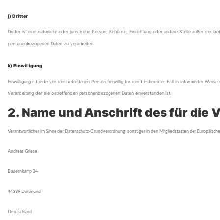
j) Dritter
Dritter ist eine natürliche oder juristische Person, Behörde, Einrichtung oder andere Stelle außer de
personenbezogenen Daten zu verarbeiten.
k) Einwilligung
Einwilligung ist jede von der betroffenen Person freiwillig für den bestimmten Fall in informierter W
Verarbeitung der sie betreffenden personenbezogenen Daten einverstanden ist.
2. Name und Anschrift des für die 
Verantwortlicher im Sinne der Datenschutz-Grundverordnung, sonstiger in den Mitgliedstaaten der Europäisc
Andreas Griese
Bauernkamp 34
44339 Dortmund
Deutschland