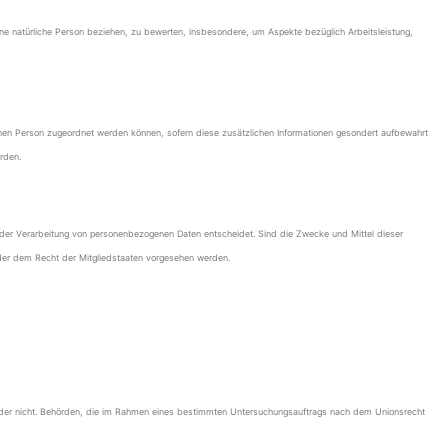
ne natürliche Person beziehen, zu bewerten, insbesondere, um Aspekte bezüglich Arbeitsleistung,
enen Person zugeordnet werden können, sofern diese zusätzlichen Informationen gesondert aufbewahrt
rden.
tel der Verarbeitung von personenbezogenen Daten entscheidet. Sind die Zwecke und Mittel dieser
der dem Recht der Mitgliedstaaten vorgesehen werden.
lt oder nicht. Behörden, die im Rahmen eines bestimmten Untersuchungsauftrags nach dem Unionsrecht