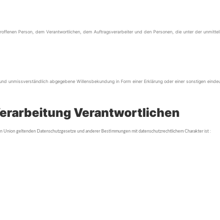
r betroffenen Person, dem Verantwortlichen, dem Auftragsverarbeiter und den Personen, die unter der unmitt
eise und unmissverständlich abgegebene Willensbekundung in Form einer Erklärung oder einer sonstigen eind
Verarbeitung Verantwortlichen
hen Union geltenden Datenschutzgesetze und anderer Bestimmungen mit datenschutzrechtlichem Charakter ist :