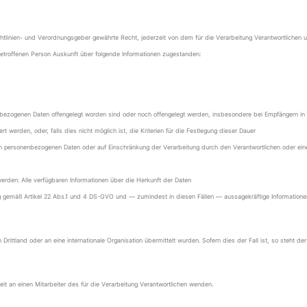
linien- und Verordnungsgeber gewährte Recht, jederzeit von dem für die Verarbeitung Verantwortlichen u
betroffenen Person Auskunft über folgende Informationen zugestanden:
zogenen Daten offengelegt worden sind oder noch offengelegt werden, insbesondere bei Empfängern in Dri
 werden, oder, falls dies nicht möglich ist, die Kriterien für die Festlegung dieser Dauer
en personenbezogenen Daten oder auf Einschränkung der Verarbeitung durch den Verantwortlichen oder ei
rden: Alle verfügbaren Informationen über die Herkunft der Daten
ing gemäß Artikel 22 Abs.1 und 4 DS-GVO und — zumindest in diesen Fällen — aussagekräftige Informationen
rittland oder an eine internationale Organisation übermittelt wurden. Sofern dies der Fall ist, so steht 
it an einen Mitarbeiter des für die Verarbeitung Verantwortlichen wenden.