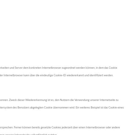
ernetseiten und Server dem konkreten Internetbrowser zugeordnet werden können, in dem das Cookie
ter Internetbrowser kann über die eindeutige Cookie-ID wiedererkannt und identifiziert werden.
rkennen. Zweck dieser Wiedererkennung ist es, den Nutzern die Verwendung unserer Internetseite zu
putersystem des Benutzers abgelegten Cookie übernommen wird. Ein weiteres Beispiel ist das Cookie eines
ersprechen. Ferner können bereits gesetzte Cookies jederzeit über einen Internetbrowser oder andere