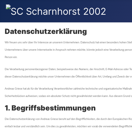
Datenschutzerklärung
Wir freuen uns sehr über Ihr Interesse an unserem Unternehmen. Datenschutz hat einen besonders hohen Stell
Unternehmens über unsere Internetseite in Anspruch nehmen möchte, könnte jedoch eine Verarbeitung personenb
Person ein.
Die Verarbeitung personenbezogener Daten, beispielsweise des Namens, der Anschrift, E-Mail-Adresse oder T
dieser Datenschutzerklärung möchte unser Unternehmen die Öffentlichkeit über Art, Umfang und Zweck der v
Andreas Griese hat als für die Verarbeitung Verantwortlicher zahlreiche technische und organisatorische Ma
Sicherheitslücken aufweisen, sodass ein absoluter Schutz nicht gewährleistet werden kann. Aus diesem Grund s
1. Begriffsbestimmungen
Die Datenschutzerklärung von Andreas Griese beruht auf den Begrifflichkeiten, die durch den Europäischen R
einfach lesbar und verständlich sein. Um dies zu gewährleisten, möchten wir vorab die verwendeten Begrifflichk