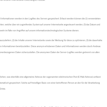
en unserer Internetseite vollumfänglich nutzbar.
d Informationen werden in den Logfiles des Servers gespeichert. Erfasst werden können die (1) verwendeten
iten, welche über ein zugreifendes System auf unserer Internetseite angesteuert werden, (5) das Datum und
nabwehr im Falle von Angriffen auf unsere informationstechnologischen Systeme dienen.
zuliefern, (2) die Inhalte unserer Internetseite sowie die Werbung für diese zu optimieren, (3) die dauerhafte
digen Informationen bereitzustellen. Diese anonym erhobenen Daten und Informationen werden durch Andreas
ersonenbezogenen Daten sicherzustellen. Die anonymen Daten der Server-Logfiles werden getrennt von allen
chen, was ebenfalls eine allgemeine Adresse der sogenannten elektronischen Post (E-Mail-Adresse) umfasst.
tisch gespeichert. Solche auf freiwilliger Basis von einer betroffenen Person an den für die Verarbeitung
ritte.