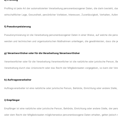
Profiling ist jede Art der automatisierten Verarbeitung personenbezogener Daten, die darin besteht,
wirtschaftlicher Lage, Gesundheit, persönlicher Vorlieben, Interessen, Zuverlässigkeit, Verhalten, Auf
f) Pseudonymisierung
Pseudonymisierung ist die Verarbeitung personenbezogener Daten in einer Weise, auf welche die pers
werden und technischen und organisatorischen Maßnahmen unterliegen, die gewährleisten, dass die per
g) Verantwortlicher oder für die Verarbeitung Verantwortlicher
Verantwortlicher oder für die Verarbeitung Verantwortlicher ist die natürliche oder juristische Perso
Verarbeitung durch das Unionsrecht oder das Recht der Mitgliedstaaten vorgegeben, so kann der Ve
h) Auftragsverarbeiter
Auftragsverarbeiter ist eine natürliche oder juristische Person, Behörde, Einrichtung oder andere Stell
i) Empfänger
Empfänger ist eine natürliche oder juristische Person, Behörde, Einrichtung oder andere Stelle, der
oder dem Recht der Mitgliedstaaten möglicherweise personenbezogene Daten erhalten, gelten jedoch n