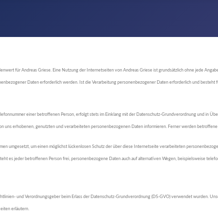
enwert für Andreas Griese. Eine Nutzung der Internetseiten von Andreas Griese ist grundsätzlich ohne jede Ang
ezogener Daten erforderlich werden. Ist die Verarbeitung personenbezogener Daten erforderlich und besteht für 
elefonnummer einer betroffenen Person, erfolgt stets im Einklang mit der Datenschutz-Grundverordnung und in Üb
on uns erhobenen, genutzten und verarbeiteten personenbezogenen Daten informieren. Ferner werden betroffene P
ßnahmen umgesetzt, um einen möglichst lückenlosen Schutz der über diese Internetseite verarbeiteten personenbez
teht es jeder betroffenen Person frei, personenbezogene Daten auch auf alternativen Wegen, beispielsweise telefon
ichtlinien- und Verordnungsgeber beim Erlass der Datenschutz-Grundverordnung (DS-GVO) verwendet wurden. Unsere
eiten erläutern.