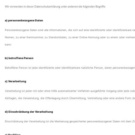
Wir verwenden in dieser Datenschutzerklärung unter anderem die folgenden Begriffe:
a) personenbezogene Daten
Personenbezogene Daten sind alle Informationen, die sich auf eine identifizierte oder identifizierbare 
Namen, zu einer Kennnummer, zu Standortdaten, zu einer Online-Kennung oder zu einem oder mehreren b
kann.
b) betroffene Person
Betroffene Person ist jede identifizierte oder identifizierbare natürliche Person, deren personenbezog
c) Verarbeitung
Verarbeitung ist jeder mit oder ohne Hilfe automatisierter Verfahren ausgeführte Vorgang oder jed
Abfragen, die Verwendung, die Offenlegung durch Übermittlung, Verbreitung oder eine andere Form der
d) Einschränkung der Verarbeitung
Einschränkung der Verarbeitung ist die Markierung gespeicherter personenbezogener Daten mit dem Ziel
e) Profiling