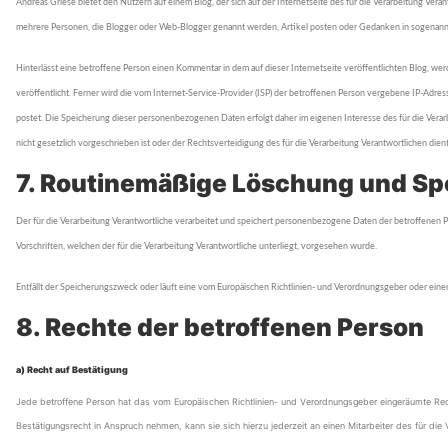
Andreas Griese bietet den Nutzern auf einem Blog, der sich auf der Internetseite des für die Verarbeitung Verant
mehrere Personen, die Blogger oder Web-Blogger genannt werden, Artikel posten oder Gedanken in sogenann
Hinterlässt eine betroffene Person einen Kommentar in dem auf dieser Internetseite veröffentlichten Blog
veröffentlicht. Ferner wird die vom Internet-Service-Provider (ISP) der betroffenen Person vergebene IP-Adres
postet. Die Speicherung dieser personenbezogenen Daten erfolgt daher im eigenen Interesse des für die Verar
nicht gesetzlich vorgeschrieben ist oder der Rechtsverteidigung des für die Verarbeitung Verantwortlichen dient
7. Routinemäßige Löschung und S
Der für die Verarbeitung Verantwortliche verarbeitet und speichert personenbezogene Daten der betroffenen P
Vorschriften, welchen der für die Verarbeitung Verantwortliche unterliegt, vorgesehen wurde.
Entfällt der Speicherungszweck oder läuft eine vom Europäischen Richtlinien- und Verordnungsgeber oder ei
8. Rechte der betroffenen Person
a) Recht auf Bestätigung
Jede betroffene Person hat das vom Europäischen Richtlinien- und Verordnungsgeber eingeräumte Rech
Bestätigungsrecht in Anspruch nehmen, kann sie sich hierzu jederzeit an einen Mitarbeiter des für die