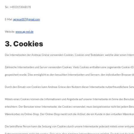
Tel.: +4923153068178
E-Mail:
agriese007@gmail.com
Website:
www.ag-net.de
3. Cookies
Die Internetseiten der Andreas Griese verwenden Cookies. Cookies sind Textdateien, welche über einen Int
Zahlreiche Internetseiten und Server verwenden Cookies. Viele Cookies enthalten eine sogenannte Cookie-ID
gespeichert wurde. Dies ermöglicht es den besuchten Internetseiten und Servern, den individuellen Browser d
Durch den Einsatz von Cookies kann Andreas Griese den Nutzern dieser Internetseite nutzerfreundlichere Servi
Mittels eines Cookies können die Informationen und Angebote auf unserer Internetseite im Sinne des Benutze
erleichtern. Der Benutzer einer Internetseite, die Cookies verwendet, muss beispielsweise nicht bei jedem B
Warenkorbes im Online-Shop. Der Online-Shop merkt sich die Artikel, die ein Kunde in den virtuellen Warenkorb
Die betroffene Person kann die Setzung von Cookies durch unsere Internetseite jederzeit mittels einer entsp