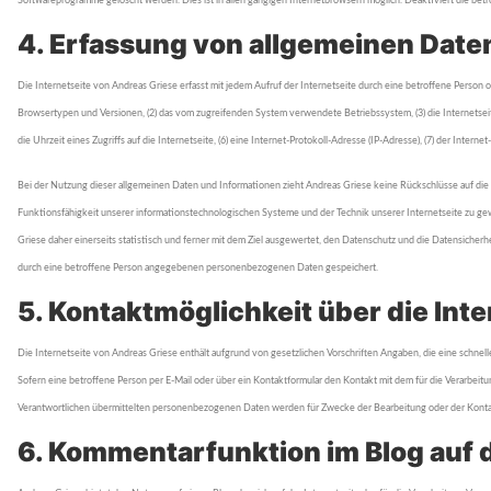
Softwareprogramme gelöscht werden. Dies ist in allen gängigen Internetbrowsern möglich. Deaktiviert die betr
4. Erfassung von allgemeinen Date
Die Internetseite von Andreas Griese erfasst mit jedem Aufruf der Internetseite durch eine betroffene Perso
Browsertypen und Versionen, (2) das vom zugreifenden System verwendete Betriebssystem, (3) die Internetseite
die Uhrzeit eines Zugriffs auf die Internetseite, (6) eine Internet-Protokoll-Adresse (IP-Adresse), (7) der In
Bei der Nutzung dieser allgemeinen Daten und Informationen zieht Andreas Griese keine Rückschlüsse auf die bet
Funktionsfähigkeit unserer informationstechnologischen Systeme und der Technik unserer Internetseite zu ge
Griese daher einerseits statistisch und ferner mit dem Ziel ausgewertet, den Datenschutz und die Datensiche
durch eine betroffene Person angegebenen personenbezogenen Daten gespeichert.
5. Kontaktmöglichkeit über die Inte
Die Internetseite von Andreas Griese enthält aufgrund von gesetzlichen Vorschriften Angaben, die eine schn
Sofern eine betroffene Person per E-Mail oder über ein Kontaktformular den Kontakt mit dem für die Verarbeit
Verantwortlichen übermittelten personenbezogenen Daten werden für Zwecke der Bearbeitung oder der Kontak
6. Kommentarfunktion im Blog auf d