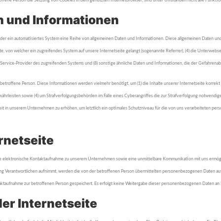
offene Person die Setzung von Cookies in dem genutzten Internetbrowser, sind unter Umständen nicht alle Funktion
n und Informationen
n oder ein automatisiertes System eine Reihe von allgemeinen Daten und Informationen. Diese allgemeinen Daten un
, von welcher ein zugreifendes System auf unsere Internetseite gelangt (sogenannte Referrer), (4) die Unterwebse
ternet-Service-Provider des zugreifenden Systems und (8) sonstige ähnliche Daten und Informationen, die der Gefahre
roffene Person. Diese Informationen werden vielmehr benötigt, um (1) die Inhalte unserer Internetseite korrekt aus
währleisten sowie (4) um Strafverfolgungsbehörden im Falle eines Cyberangriffes die zur Strafverfolgung notwen
rheit in unserem Unternehmen zu erhöhen, um letztlich ein optimales Schutzniveau für die von uns verarbeiteten p
rnetseite
elle elektronische Kontaktaufnahme zu unserem Unternehmen sowie eine unmittelbare Kommunikation mit uns ermögli
ung Verantwortlichen aufnimmt, werden die von der betroffenen Person übermittelten personenbezogenen Daten automa
taufnahme zur betroffenen Person gespeichert. Es erfolgt keine Weitergabe dieser personenbezogenen Daten an D
er Internetseite