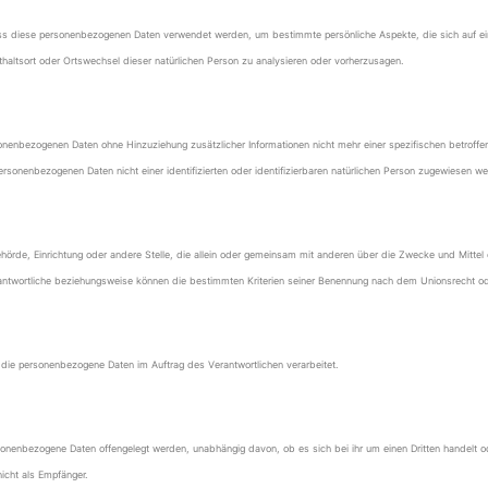
 dass diese personenbezogenen Daten verwendet werden, um bestimmte persönliche Aspekte, die sich auf ei
enthaltsort oder Ortswechsel dieser natürlichen Person zu analysieren oder vorherzusagen.
onenbezogenen Daten ohne Hinzuziehung zusätzlicher Informationen nicht mehr einer spezifischen betroff
sonenbezogenen Daten nicht einer identifizierten oder identifizierbaren natürlichen Person zugewiesen we
n, Behörde, Einrichtung oder andere Stelle, die allein oder gemeinsam mit anderen über die Zwecke und Mit
rantwortliche beziehungsweise können die bestimmten Kriterien seiner Benennung nach dem Unionsrecht o
e, die personenbezogene Daten im Auftrag des Verantwortlichen verarbeitet.
 personenbezogene Daten offengelegt werden, unabhängig davon, ob es sich bei ihr um einen Dritten hande
icht als Empfänger.