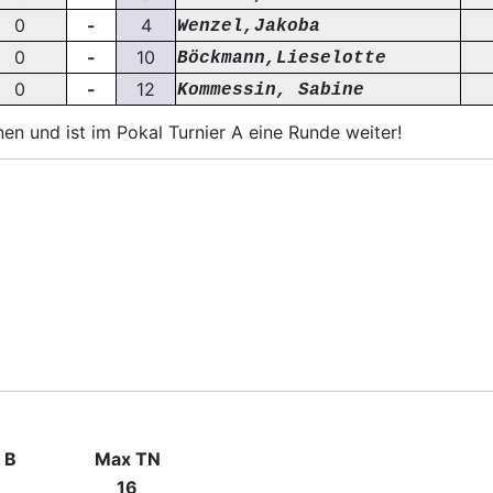
0
-
4
Wenzel,Jakoba
0
-
10
Böckmann,Lieselotte
0
-
12
Kommessin, Sabine
en und ist im Pokal Turnier A eine Runde weiter!
 B
Max TN
16