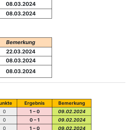
08.03.2024
08.03.2024
Bemerkung
22.03.2024
08.03.2024
08.03.2024
unkte
Ergebnis
Bemerkung
0
1 – 0
09.02.2024
0
0 – 1
09.02.2024
0
1 – 0
09.02.2024