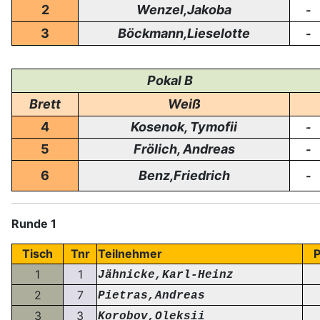
2
Wenzel,Jakoba
-
3
Böckmann,Lieselotte
-
Pokal B
Brett
Weiß
4
Kosenok, Tymofii
-
5
Frölich, Andreas
-
6
Benz,Friedrich
-
Runde 1
Tisch
Tnr
Teilnehmer
P
1
1
Jähnicke,Karl-Heinz
2
7
Pietras,Andreas
3
3
Korobov,Oleksii