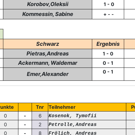
Korobov,Oleksii
1 - 0
Kommessin, Sabine
+ - -
Schwarz
Ergebnis
Pietras,Andreas
1 - 0
Ackermann, Waldemar
0 - 1
0 - 1
Emer,Alexander
unkte
Tnr
Teilnehmer
P
0
-
6
Kosenok, Tymofii
0
-
2
Petrolle,Andreas
0
-
8
Frölich, Andreas